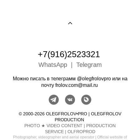
+7(916)2523321
WhatsApp
|
Telegram
Можно писать в телеграмм
@olegfrolovpro
или на
почту
frolov.com@mail.ru
© 2000-2026
OLEGFROLOV•PRO
| OLEGFROLOV
PRODUCTION
PHOTO ★ VIDEO CONTENT | PRODUCTION
SERVICE | OLFROPROD
Photographer, videographer and aerial operator | Official website of